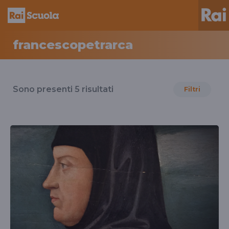
francescopetrarca
Risultati
per
Sono presenti
5
risultati
Filtri
il
tag
francescopetrarca