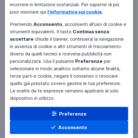
incorrere in limitazioni sostanziali. Per saperne di più
puoi visionare qui
l'informativa sui cookie
.
Premendo
Acconsento
, acconsenti all'uso di cookie e
strumenti equivalenti. Il tasto
Continua senza
accettare
chiude il banner, continuerai la navigazione
in assenza di cookie o altri strumenti di tracciamento
diversi da quelli tecnici e riceverai pubblicità non
personalizzata. Usa il pulsante
Preferenze
per
Facebook
Twitter
Instagram
selezionare in modo analitico soltanto alcune finalità,
terze parti e cookie, negare il consenso o revocare
quello già prestato ovvero gestire le tue preferenze.
Le scelte da te espresse verranno applicate al solo
dispositivo in utilizzo.
Preferenze
Acconsento