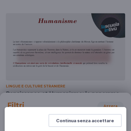
LINGUE E CULTURE STRANIERE
Renaissance et Humanisme: le panorama
culturel
Filtri
Azzera
La Renaissance: de l'Italie à la France
SCUOLA SECONDARIA 2°
Continua senza accettare