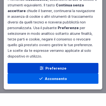
strumenti equivalenti. Il tasto
Continua senza
accettare
chiude il banner, continuerai la navigazione
in assenza di cookie o altri strumenti di tracciamento
diversi da quelli tecnici e riceverai pubblicità non
personalizzata. Usa il pulsante
Preferenze
per
Facebook
Twitter
Instagram
selezionare in modo analitico soltanto alcune finalità,
terze parti e cookie, negare il consenso o revocare
quello già prestato ovvero gestire le tue preferenze.
Le scelte da te espresse verranno applicate al solo
dispositivo in utilizzo.
Preferenze
Acconsento
Home
Materie
Cerca
Menu