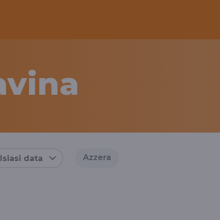
avina
Azzera
siasi data