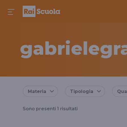
gabrielegr
Risultati
Materia
Tipologia
Qual
per
Sono presenti
1
risultati
il