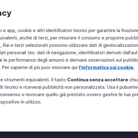
acy
b e app, cookie e altri identificatori tecnici per garantire la fruizion
ivalenti, anche di terzi, per misurare il consumo e proporre pubbli
Rai e terzi selezionati possono utilizzare dati di geolocalizzazione,
 personali (es. dati di navigazione, identificatori derivati dall'auten
e le performance degli annunci e derivare osservazioni sul pubblico
. Per saperne di più puoi visionare qui
l'informativa sui cookie
.
 e strumenti equivalenti. Il tasto
Continua senza accettare
chiu
li tecnici e riceverai pubblicità non personalizzata. Usa il pulsant
Instagram
 il consenso o revocare quello già prestato ovvero gestire le tue p
positivo in utilizzo.