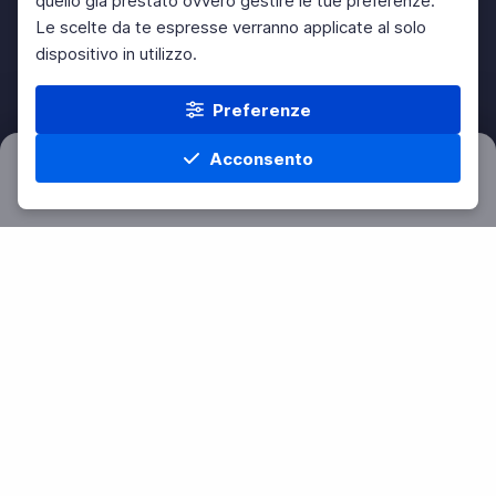
quello già prestato ovvero gestire le tue preferenze.
Le scelte da te espresse verranno applicate al solo
dispositivo in utilizzo.
Preferenze
Acconsento
Filtri
Azzera
Home
Materie
Cerca
Menu