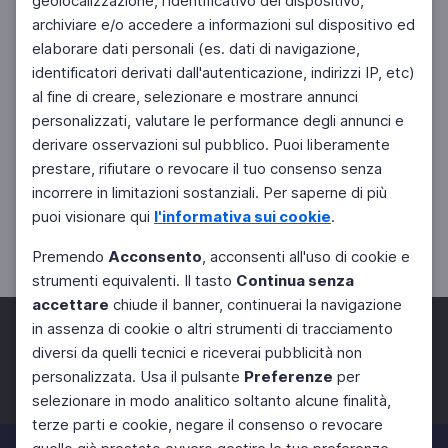
geolocalizzazione, l'identificativo del dispositivo,
archiviare e/o accedere a informazioni sul dispositivo ed
elaborare dati personali (es. dati di navigazione,
identificatori derivati dall'autenticazione, indirizzi IP, etc)
al fine di creare, selezionare e mostrare annunci
personalizzati, valutare le performance degli annunci e
derivare osservazioni sul pubblico. Puoi liberamente
prestare, rifiutare o revocare il tuo consenso senza
incorrere in limitazioni sostanziali. Per saperne di più
puoi visionare qui
l'informativa sui cookie
.
Premendo
Acconsento
, acconsenti all'uso di cookie e
strumenti equivalenti. Il tasto
Continua senza
accettare
chiude il banner, continuerai la navigazione
in assenza di cookie o altri strumenti di tracciamento
diversi da quelli tecnici e riceverai pubblicità non
personalizzata. Usa il pulsante
Preferenze
per
Facebook
Twitter
Instagram
selezionare in modo analitico soltanto alcune finalità,
terze parti e cookie, negare il consenso o revocare