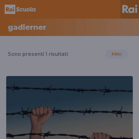
gadlerner
Risultati
per
Sono presenti
1
risultati
Filtri
il
tag
gadlerner