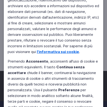
geolocalizzazione, l'identificativo del dispositivo,
archiviare e/o accedere a informazioni sul dispositivo ed
elaborare dati personali (es. dati di navigazione,
identificatori derivati dall'autenticazione, indirizzi IP, etc)
al fine di creare, selezionare e mostrare annunci
personalizzati, valutare le performance degli annunci e
derivare osservazioni sul pubblico. Puoi liberamente
prestare, rifiutare o revocare il tuo consenso senza
incorrere in limitazioni sostanziali. Per saperne di più
puoi visionare qui
l'informativa sui cookie
.
Premendo
Acconsento
, acconsenti all'uso di cookie e
strumenti equivalenti. Il tasto
Continua senza
accettare
chiude il banner, continuerai la navigazione
in assenza di cookie o altri strumenti di tracciamento
diversi da quelli tecnici e riceverai pubblicità non
personalizzata. Usa il pulsante
Preferenze
per
Facebook
Twitter
Instagram
selezionare in modo analitico soltanto alcune finalità,
terze parti e cookie, negare il consenso o revocare