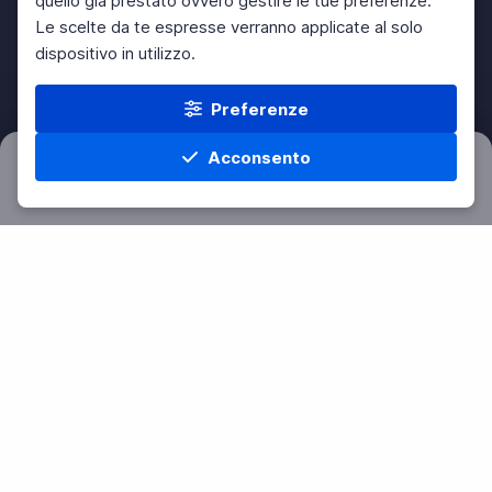
quello già prestato ovvero gestire le tue preferenze.
Le scelte da te espresse verranno applicate al solo
dispositivo in utilizzo.
Preferenze
Acconsento
Filtri
Azzera
Home
Materie
Cerca
Menu