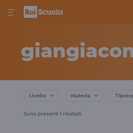
giangiacom
Risultati
Livello
Materia
Tipolo
per
Sono presenti
1
risultati
il