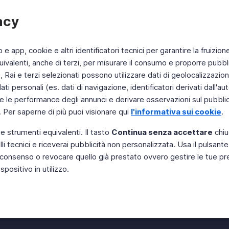
acy
b e app, cookie e altri identificatori tecnici per garantire la fruizion
ivalenti, anche di terzi, per misurare il consumo e proporre pubbli
Rai e terzi selezionati possono utilizzare dati di geolocalizzazione,
 personali (es. dati di navigazione, identificatori derivati dall'auten
e le performance degli annunci e derivare osservazioni sul pubblico
. Per saperne di più puoi visionare qui
l'informativa sui cookie
.
 e strumenti equivalenti. Il tasto
Continua senza accettare
chiu
li tecnici e riceverai pubblicità non personalizzata. Usa il pulsant
Instagram
 il consenso o revocare quello già prestato ovvero gestire le tue p
positivo in utilizzo.