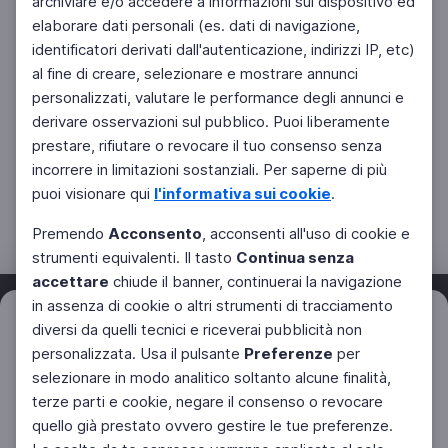
archiviare e/o accedere a informazioni sul dispositivo ed
elaborare dati personali (es. dati di navigazione,
identificatori derivati dall'autenticazione, indirizzi IP, etc)
al fine di creare, selezionare e mostrare annunci
personalizzati, valutare le performance degli annunci e
derivare osservazioni sul pubblico. Puoi liberamente
prestare, rifiutare o revocare il tuo consenso senza
incorrere in limitazioni sostanziali. Per saperne di più
puoi visionare qui
l'informativa sui cookie
.
Premendo
Acconsento
, acconsenti all'uso di cookie e
strumenti equivalenti. Il tasto
Continua senza
accettare
chiude il banner, continuerai la navigazione
in assenza di cookie o altri strumenti di tracciamento
Filtri
diversi da quelli tecnici e riceverai pubblicità non
Azzera
personalizzata. Usa il pulsante
Preferenze
per
Facebook
Twitter
Instagram
selezionare in modo analitico soltanto alcune finalità,
terze parti e cookie, negare il consenso o revocare
quello già prestato ovvero gestire le tue preferenze.