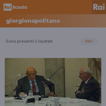
giorgionapolitano
Risultati
per
Sono presenti
2
risultati
Filtri
il
tag
giorgionapolitano