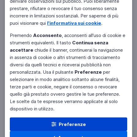
derivare osservazioni sul pubblico. Puoi liberamente
prestare, rifiutare o revocare il tuo consenso senza
incorrere in limitazioni sostanziali. Per saperne di più
puoi visionare qui
l'informativa sui cookie
.
Premendo
Acconsento
, acconsenti all'uso di cookie e
strumenti equivalenti. Il tasto
Continua senza
accettare
chiude il banner, continuerai la navigazione
in assenza di cookie o altri strumenti di tracciamento
diversi da quelli tecnici e riceverai pubblicità non
personalizzata. Usa il pulsante
Preferenze
per
Facebook
Twitter
Instagram
selezionare in modo analitico soltanto alcune finalità,
terze parti e cookie, negare il consenso o revocare
quello già prestato ovvero gestire le tue preferenze.
Le scelte da te espresse verranno applicate al solo
dispositivo in utilizzo.
Preferenze