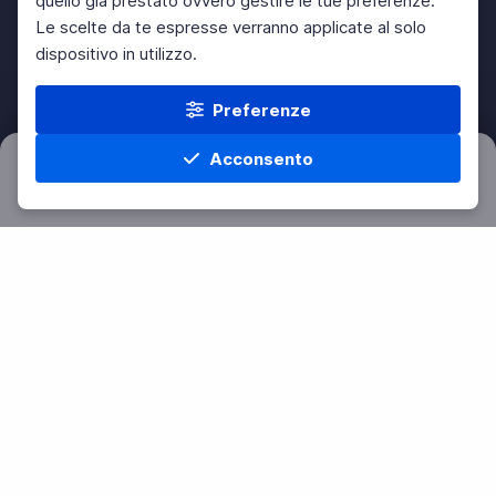
quello già prestato ovvero gestire le tue preferenze.
Le scelte da te espresse verranno applicate al solo
dispositivo in utilizzo.
Preferenze
Acconsento
Filtri
Azzera
Home
Materie
Cerca
Menu