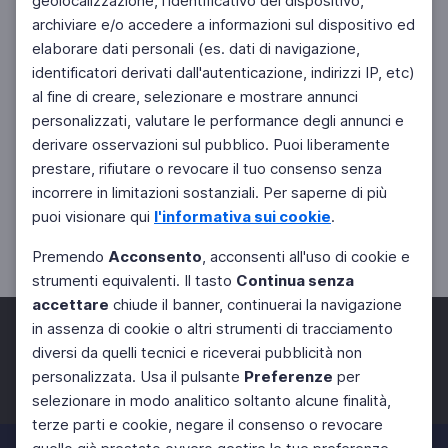
geolocalizzazione, l'identificativo del dispositivo,
archiviare e/o accedere a informazioni sul dispositivo ed
elaborare dati personali (es. dati di navigazione,
identificatori derivati dall'autenticazione, indirizzi IP, etc)
al fine di creare, selezionare e mostrare annunci
personalizzati, valutare le performance degli annunci e
derivare osservazioni sul pubblico. Puoi liberamente
prestare, rifiutare o revocare il tuo consenso senza
incorrere in limitazioni sostanziali. Per saperne di più
puoi visionare qui
l'informativa sui cookie
.
Premendo
Acconsento
, acconsenti all'uso di cookie e
strumenti equivalenti. Il tasto
Continua senza
accettare
chiude il banner, continuerai la navigazione
in assenza di cookie o altri strumenti di tracciamento
diversi da quelli tecnici e riceverai pubblicità non
personalizzata. Usa il pulsante
Preferenze
per
Facebook
Twitter
Instagram
selezionare in modo analitico soltanto alcune finalità,
terze parti e cookie, negare il consenso o revocare