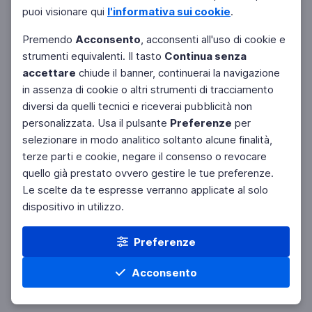
puoi visionare qui
l'informativa sui cookie
.
Premendo
Acconsento
, acconsenti all'uso di cookie e
strumenti equivalenti. Il tasto
Continua senza
accettare
chiude il banner, continuerai la navigazione
in assenza di cookie o altri strumenti di tracciamento
diversi da quelli tecnici e riceverai pubblicità non
personalizzata. Usa il pulsante
Preferenze
per
Facebook
Twitter
Instagram
selezionare in modo analitico soltanto alcune finalità,
terze parti e cookie, negare il consenso o revocare
quello già prestato ovvero gestire le tue preferenze.
Le scelte da te espresse verranno applicate al solo
dispositivo in utilizzo.
Preferenze
Acconsento
Home
Materie
Cerca
Menu