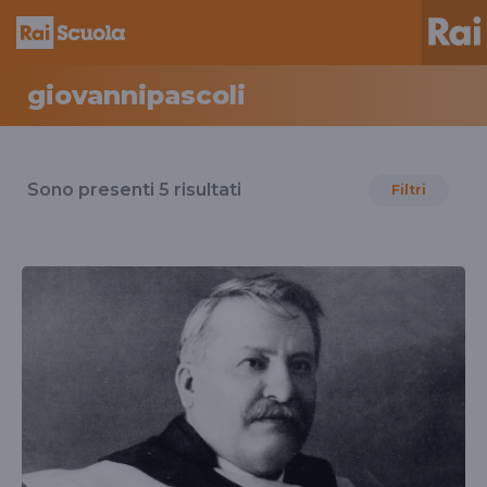
giovannipascoli
Risultati
per
Sono presenti
5
risultati
Filtri
il
tag
giovannipascoli