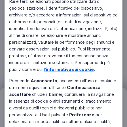
Rai e terzi selezionati possono utilizzare dati di
geolocalizzazione, l'identificativo del dispositivo,
archiviare e/o accedere a informazioni sul dispositivo ed
elaborare dati personali (es. dati di navigazione,
identificatori derivati dall'autenticazione, indirizzi IP, etc)
al fine di creare, selezionare e mostrare annunci
personalizzati, valutare le performance degli annunci e
derivare osservazioni sul pubblico. Puoi liberamente
prestare, rifiutare o revocare il tuo consenso senza
incorrere in limitazioni sostanziali. Per saperne di più
puoi visionare qui
l'informativa sui cookie
.
Premendo
Acconsento
, acconsenti all'uso di cookie e
strumenti equivalenti. Il tasto
Continua senza
accettare
chiude il banner, continuerai la navigazione
Filtri
in assenza di cookie o altri strumenti di tracciamento
Azzera
diversi da quelli tecnici e riceverai pubblicità non
personalizzata. Usa il pulsante
Preferenze
per
Facebook
Twitter
Instagram
selezionare in modo analitico soltanto alcune finalità,