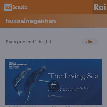
hussainagakhan
Risultati
per
Sono presenti
1
risultati
Filtri
il
tag
hussainagakhan