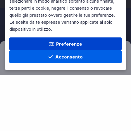
selezionare in modo analitico soltanto alcune finalità,
terze parti e cookie, negare il consenso o revocare
quello già prestato ovvero gestire le tue preferenze.
Le scelte da te espresse verranno applicate al solo
dispositivo in utilizzo.
Preferenze
Filtri
Azzera
Acconsento
Home
Materie
Cerca
Menu