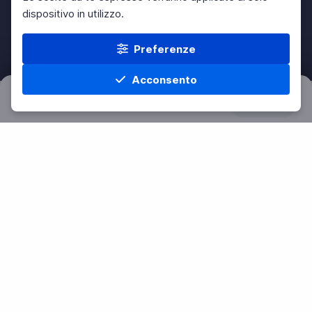
dispositivo in utilizzo.
Preferenze
Acconsento
Filtri
Azzera
Home
Materie
Cerca
Menu