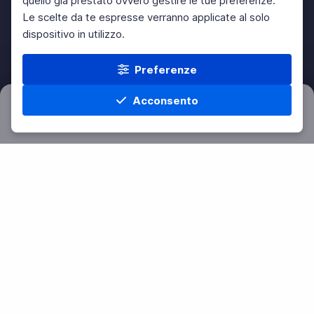
quello già prestato ovvero gestire le tue preferenze.
Le scelte da te espresse verranno applicate al solo
dispositivo in utilizzo.
Preferenze
Acconsento
Filtri
Azzera
Home
Materie
Cerca
Menu