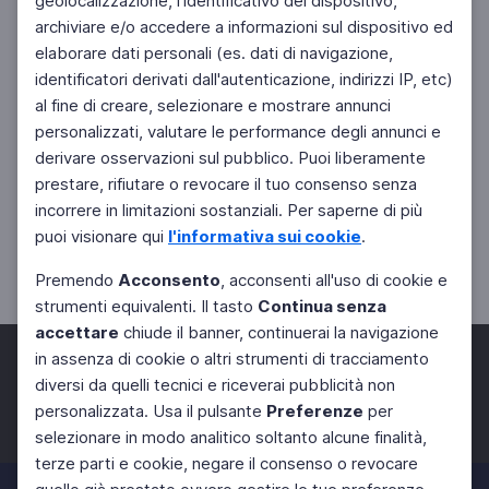
geolocalizzazione, l'identificativo del dispositivo,
archiviare e/o accedere a informazioni sul dispositivo ed
elaborare dati personali (es. dati di navigazione,
identificatori derivati dall'autenticazione, indirizzi IP, etc)
al fine di creare, selezionare e mostrare annunci
personalizzati, valutare le performance degli annunci e
derivare osservazioni sul pubblico. Puoi liberamente
prestare, rifiutare o revocare il tuo consenso senza
incorrere in limitazioni sostanziali. Per saperne di più
puoi visionare qui
l'informativa sui cookie
.
Premendo
Acconsento
, acconsenti all'uso di cookie e
strumenti equivalenti. Il tasto
Continua senza
accettare
chiude il banner, continuerai la navigazione
in assenza di cookie o altri strumenti di tracciamento
diversi da quelli tecnici e riceverai pubblicità non
personalizzata. Usa il pulsante
Preferenze
per
Facebook
Twitter
Instagram
selezionare in modo analitico soltanto alcune finalità,
terze parti e cookie, negare il consenso o revocare