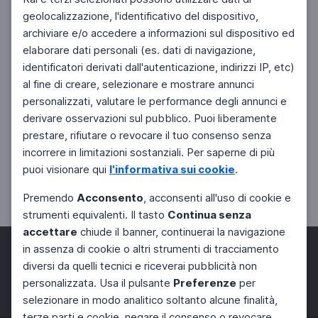
geolocalizzazione, l'identificativo del dispositivo,
archiviare e/o accedere a informazioni sul dispositivo ed
elaborare dati personali (es. dati di navigazione,
identificatori derivati dall'autenticazione, indirizzi IP, etc)
al fine di creare, selezionare e mostrare annunci
personalizzati, valutare le performance degli annunci e
derivare osservazioni sul pubblico. Puoi liberamente
prestare, rifiutare o revocare il tuo consenso senza
incorrere in limitazioni sostanziali. Per saperne di più
puoi visionare qui
l'informativa sui cookie
.
Premendo
Acconsento
, acconsenti all'uso di cookie e
strumenti equivalenti. Il tasto
Continua senza
accettare
chiude il banner, continuerai la navigazione
in assenza di cookie o altri strumenti di tracciamento
diversi da quelli tecnici e riceverai pubblicità non
personalizzata. Usa il pulsante
Preferenze
per
Facebook
Twitter
Instagram
selezionare in modo analitico soltanto alcune finalità,
terze parti e cookie, negare il consenso o revocare