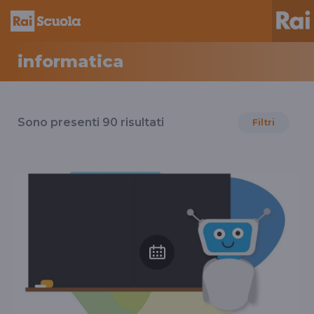
informatica
Risultati
per
Sono presenti
90
risultati
Filtri
il
tag
informatica