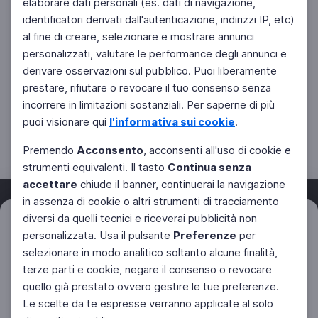
elaborare dati personali (es. dati di navigazione,
identificatori derivati dall'autenticazione, indirizzi IP, etc)
al fine di creare, selezionare e mostrare annunci
personalizzati, valutare le performance degli annunci e
derivare osservazioni sul pubblico. Puoi liberamente
prestare, rifiutare o revocare il tuo consenso senza
incorrere in limitazioni sostanziali. Per saperne di più
puoi visionare qui
l'informativa sui cookie
.
Premendo
Acconsento
, acconsenti all'uso di cookie e
strumenti equivalenti. Il tasto
Continua senza
accettare
chiude il banner, continuerai la navigazione
in assenza di cookie o altri strumenti di tracciamento
diversi da quelli tecnici e riceverai pubblicità non
Filtri
Azzera
personalizzata. Usa il pulsante
Preferenze
per
Facebook
Twitter
Instagram
selezionare in modo analitico soltanto alcune finalità,
terze parti e cookie, negare il consenso o revocare
quello già prestato ovvero gestire le tue preferenze.
Le scelte da te espresse verranno applicate al solo