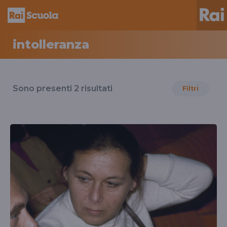
intolleranza
Risultati
per
Sono presenti
2
risultati
Filtri
il
tag
intolleranza