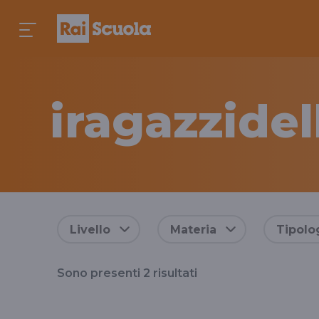
iragazzide
Risultati
Livello
Materia
Tipolo
per
Sono presenti
2
risultati
il