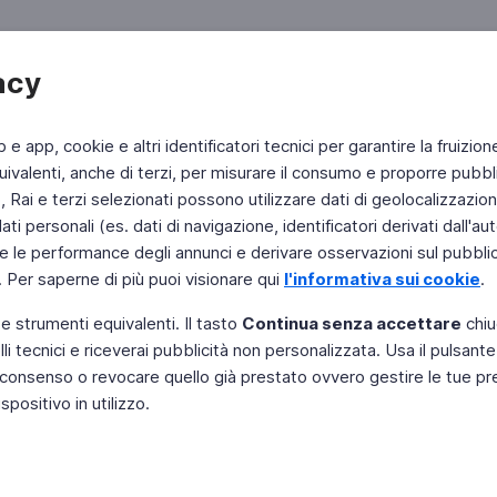
acy
b e app, cookie e altri identificatori tecnici per garantire la fruizion
ivalenti, anche di terzi, per misurare il consumo e proporre pubbli
Rai e terzi selezionati possono utilizzare dati di geolocalizzazione,
 personali (es. dati di navigazione, identificatori derivati dall'auten
e le performance degli annunci e derivare osservazioni sul pubblico
. Per saperne di più puoi visionare qui
l'informativa sui cookie
.
 e strumenti equivalenti. Il tasto
Continua senza accettare
chiu
li tecnici e riceverai pubblicità non personalizzata. Usa il pulsant
Instagram
 il consenso o revocare quello già prestato ovvero gestire le tue p
positivo in utilizzo.