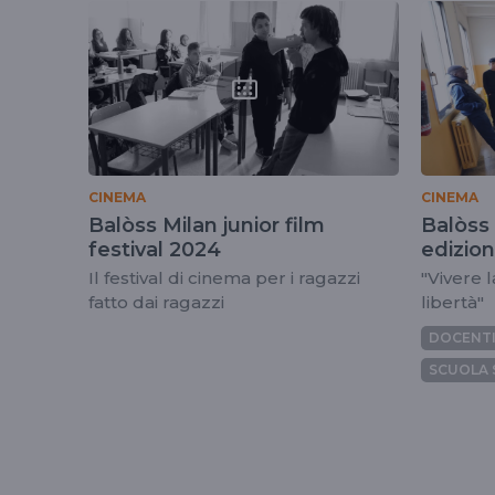
tag
iragazzidellabovis
CINEMA
CINEMA
Balòss Milan junior film
Balòss 
festival 2024
edizio
Il festival di cinema per i ragazzi
"Vivere 
fatto dai ragazzi
libertà"
DOCENT
SCUOLA 