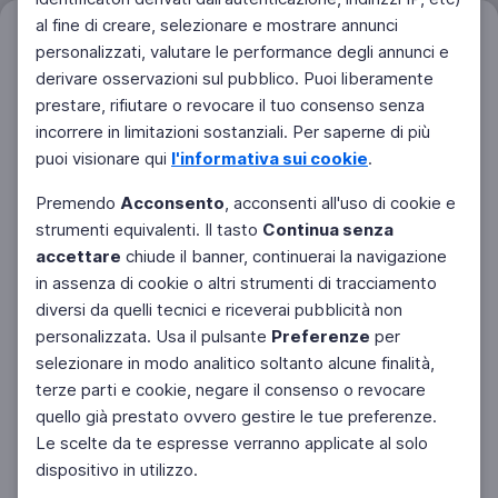
al fine di creare, selezionare e mostrare annunci
Filtri
personalizzati, valutare le performance degli annunci e
Azzera
derivare osservazioni sul pubblico. Puoi liberamente
prestare, rifiutare o revocare il tuo consenso senza
incorrere in limitazioni sostanziali. Per saperne di più
puoi visionare qui
l'informativa sui cookie
.
Premendo
Acconsento
, acconsenti all'uso di cookie e
strumenti equivalenti. Il tasto
Continua senza
accettare
chiude il banner, continuerai la navigazione
in assenza di cookie o altri strumenti di tracciamento
diversi da quelli tecnici e riceverai pubblicità non
personalizzata. Usa il pulsante
Preferenze
per
Facebook
Twitter
Instagram
selezionare in modo analitico soltanto alcune finalità,
terze parti e cookie, negare il consenso o revocare
quello già prestato ovvero gestire le tue preferenze.
Le scelte da te espresse verranno applicate al solo
dispositivo in utilizzo.