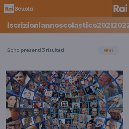
iscrizioniannoscolastico2021202
Risultati
per
Sono presenti
3
risultati
Filtri
il
tag
iscrizioniannoscolastico20212022