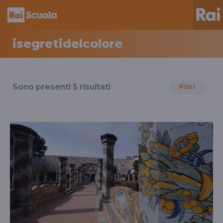
isegretidelcolore
Risultati
per
Sono presenti
5
risultati
Filtri
il
tag
isegretidelcolore