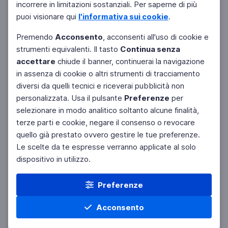
incorrere in limitazioni sostanziali. Per saperne di più
puoi visionare qui
l'informativa sui cookie
.
Premendo
Acconsento
, acconsenti all'uso di cookie e
strumenti equivalenti. Il tasto
Continua senza
accettare
chiude il banner, continuerai la navigazione
in assenza di cookie o altri strumenti di tracciamento
diversi da quelli tecnici e riceverai pubblicità non
personalizzata. Usa il pulsante
Preferenze
per
Facebook
Twitter
Instagram
selezionare in modo analitico soltanto alcune finalità,
terze parti e cookie, negare il consenso o revocare
quello già prestato ovvero gestire le tue preferenze.
Le scelte da te espresse verranno applicate al solo
dispositivo in utilizzo.
Preferenze
Acconsento