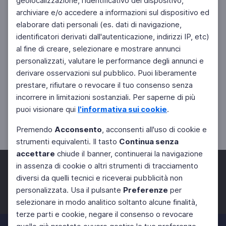
geolocalizzazione, l'identificativo del dispositivo,
archiviare e/o accedere a informazioni sul dispositivo ed
elaborare dati personali (es. dati di navigazione,
identificatori derivati dall'autenticazione, indirizzi IP, etc)
al fine di creare, selezionare e mostrare annunci
personalizzati, valutare le performance degli annunci e
derivare osservazioni sul pubblico. Puoi liberamente
prestare, rifiutare o revocare il tuo consenso senza
incorrere in limitazioni sostanziali. Per saperne di più
puoi visionare qui
l'informativa sui cookie
.
Premendo
Acconsento
, acconsenti all'uso di cookie e
strumenti equivalenti. Il tasto
Continua senza
accettare
chiude il banner, continuerai la navigazione
in assenza di cookie o altri strumenti di tracciamento
diversi da quelli tecnici e riceverai pubblicità non
personalizzata. Usa il pulsante
Preferenze
per
Facebook
Twitter
Instagram
selezionare in modo analitico soltanto alcune finalità,
terze parti e cookie, negare il consenso o revocare