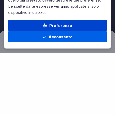
quello già prestato ovvero gestire le tue preferenze.
Le scelte da te espresse verranno applicate al solo
dispositivo in utilizzo.
Preferenze
Acconsento
Filtri
Azzera
Home
Materie
Cerca
Menu