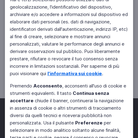
geolocalizzazione, l'identificativo del dispositivo,
archiviare e/o accedere a informazioni sul dispositivo ed
elaborare dati personali (es. dati di navigazione,
identificatori derivati dall'autenticazione, indirizzi IP, etc)
al fine di creare, selezionare e mostrare annunci
personalizzati, valutare le performance degli annunci e
derivare osservazioni sul pubblico. Puoi liberamente
prestare, rifiutare o revocare il tuo consenso senza
incorrere in limitazioni sostanziali. Per saperne di più
puoi visionare qui
l'informativa sui cookie
.
Premendo
Acconsento
, acconsenti all'uso di cookie e
strumenti equivalenti. Il tasto
Continua senza
accettare
chiude il banner, continuerai la navigazione
in assenza di cookie o altri strumenti di tracciamento
diversi da quelli tecnici e riceverai pubblicità non
personalizzata. Usa il pulsante
Preferenze
per
Facebook
Twitter
Instagram
selezionare in modo analitico soltanto alcune finalità,
terze parti e cookie, negare il consenso o revocare