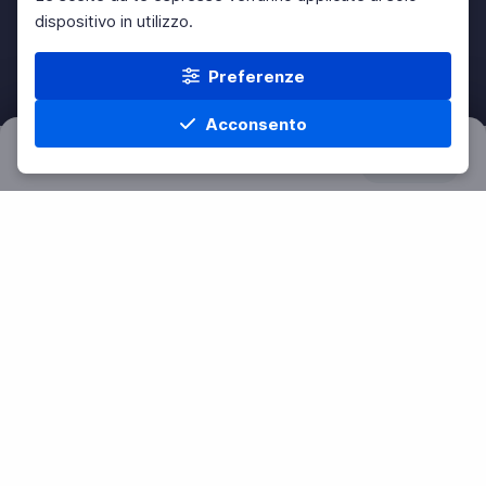
dispositivo in utilizzo.
Preferenze
Acconsento
Filtri
Azzera
Home
Materie
Cerca
Menu