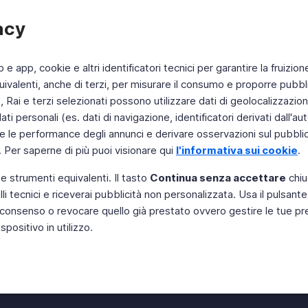
acy
b e app, cookie e altri identificatori tecnici per garantire la fruizion
ivalenti, anche di terzi, per misurare il consumo e proporre pubbli
Rai e terzi selezionati possono utilizzare dati di geolocalizzazione,
 personali (es. dati di navigazione, identificatori derivati dall'auten
e le performance degli annunci e derivare osservazioni sul pubblico
. Per saperne di più puoi visionare qui
l'informativa sui cookie
.
 e strumenti equivalenti. Il tasto
Continua senza accettare
chiu
li tecnici e riceverai pubblicità non personalizzata. Usa il pulsant
Instagram
 il consenso o revocare quello già prestato ovvero gestire le tue p
positivo in utilizzo.