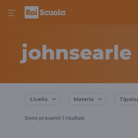
johnsearle
Risultati
Livello
Materia
Tipolo
per
Sono presenti
1
risultati
il