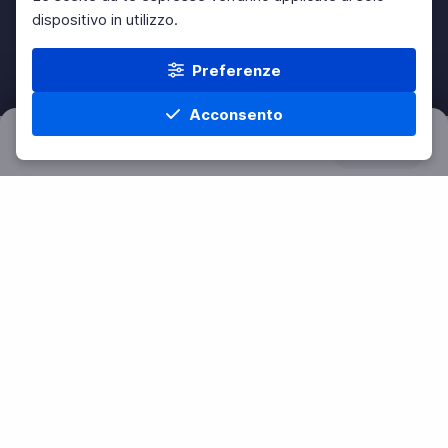
dispositivo in utilizzo.
Preferenze
Acconsento
Filtri
Azzera
Home
Materie
Cerca
Menu