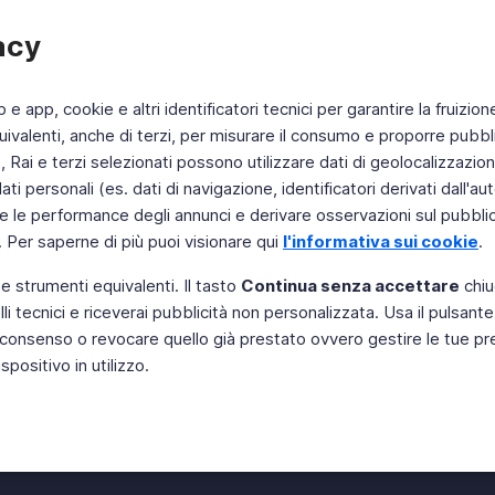
acy
b e app, cookie e altri identificatori tecnici per garantire la fruizion
ivalenti, anche di terzi, per misurare il consumo e proporre pubbli
Rai e terzi selezionati possono utilizzare dati di geolocalizzazione,
 personali (es. dati di navigazione, identificatori derivati dall'auten
e le performance degli annunci e derivare osservazioni sul pubblico
. Per saperne di più puoi visionare qui
l'informativa sui cookie
.
 e strumenti equivalenti. Il tasto
Continua senza accettare
chiu
li tecnici e riceverai pubblicità non personalizzata. Usa il pulsant
Instagram
 il consenso o revocare quello già prestato ovvero gestire le tue p
positivo in utilizzo.