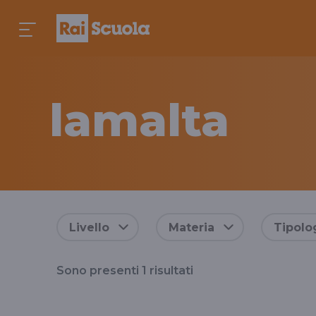
lamalta
Risultati
Livello
Materia
Tipolo
per
Sono presenti
1
risultati
il