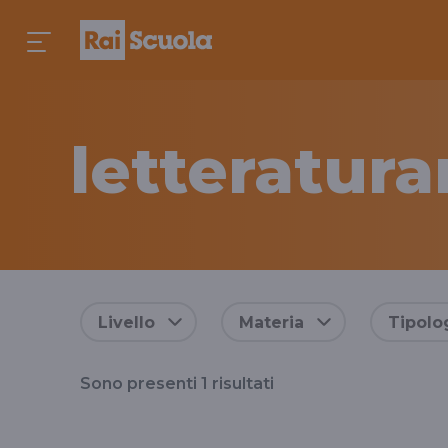
letteratura
Risultati
Livello
Materia
Tipolo
per
Sono presenti
1
risultati
il