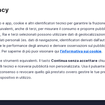
acy
b e app, cookie e altri identificatori tecnici per garantire la fruizion
ivalenti, anche di terzi, per misurare il consumo e proporre pubbli
Rai e terzi selezionati possono utilizzare dati di geolocalizzazione,
 personali (es. dati di navigazione, identificatori derivati dall'auten
e le performance degli annunci e derivare osservazioni sul pubblico
. Per saperne di più puoi visionare qui
l'informativa sui cookie
.
 e strumenti equivalenti. Il tasto
Continua senza accettare
chiu
li tecnici e riceverai pubblicità non personalizzata. Usa il pulsant
Instagram
 il consenso o revocare quello già prestato ovvero gestire le tue p
positivo in utilizzo.