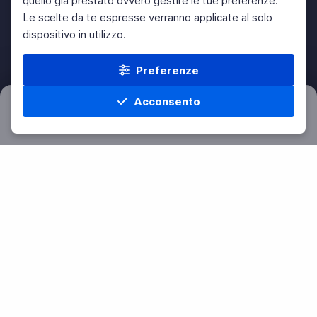
quello già prestato ovvero gestire le tue preferenze.
Le scelte da te espresse verranno applicate al solo
dispositivo in utilizzo.
Preferenze
Acconsento
Filtri
Azzera
Home
Materie
Cerca
Menu