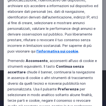
geolocalizzazione, l'identificativo del dispositivo,
archiviare e/o accedere a informazioni sul dispositivo ed
elaborare dati personali (es. dati di navigazione,
identificatori derivati dall'autenticazione, indirizzi IP, etc)
al fine di creare, selezionare e mostrare annunci
personalizzati, valutare le performance degli annunci e
derivare osservazioni sul pubblico. Puoi liberamente
prestare, rifiutare o revocare il tuo consenso senza
incorrere in limitazioni sostanziali. Per saperne di più
puoi visionare qui
l'informativa sui cookie
.
Premendo
Acconsento
, acconsenti all'uso di cookie e
strumenti equivalenti. Il tasto
Continua senza
accettare
chiude il banner, continuerai la navigazione
in assenza di cookie o altri strumenti di tracciamento
diversi da quelli tecnici e riceverai pubblicità non
personalizzata. Usa il pulsante
Preferenze
per
Facebook
Twitter
Instagram
selezionare in modo analitico soltanto alcune finalità,
terze parti e cookie, negare il consenso o revocare