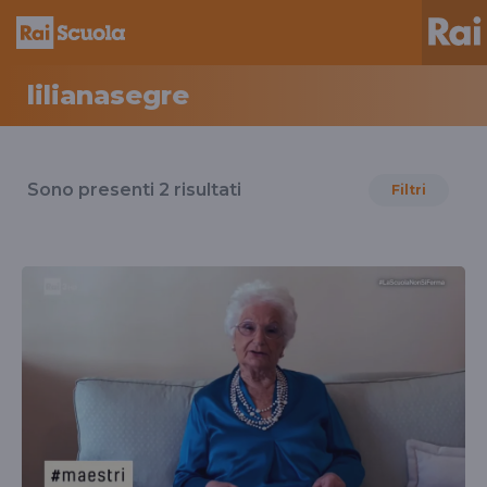
lilianasegre
Risultati
per
Sono presenti
2
risultati
Filtri
il
tag
lilianasegre