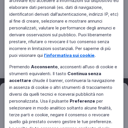
archiviare e/o accedere a informazioni sul dispositivo ed
elaborare dati personali (es. dati di navigazione,
identificatori derivati dall'autenticazione, indirizzi IP, etc)
al fine di creare, selezionare e mostrare annunci
personalizzati, valutare le performance degli annunci e
derivare osservazioni sul pubblico. Puoi liberamente
prestare, rifiutare o revocare il tuo consenso senza
incorrere in limitazioni sostanziali. Per saperne di più
puoi visionare qui
l'informativa sui cookie
.
Premendo
Acconsento
, acconsenti all'uso di cookie e
strumenti equivalenti. Il tasto
Continua senza
accettare
chiude il banner, continuerai la navigazione
in assenza di cookie o altri strumenti di tracciamento
Filtri
diversi da quelli tecnici e riceverai pubblicità non
Azzera
personalizzata. Usa il pulsante
Preferenze
per
Facebook
Twitter
Instagram
selezionare in modo analitico soltanto alcune finalità,
terze parti e cookie, negare il consenso o revocare
quello già prestato ovvero gestire le tue preferenze.