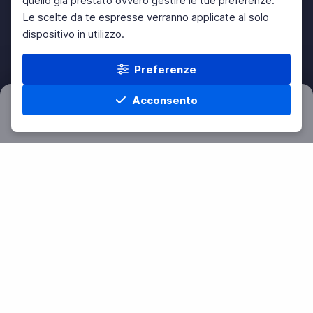
quello già prestato ovvero gestire le tue preferenze.
Le scelte da te espresse verranno applicate al solo
dispositivo in utilizzo.
Preferenze
Acconsento
Filtri
Azzera
Home
Materie
Cerca
Menu