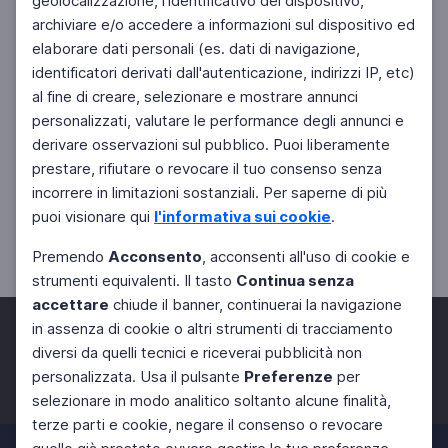
geolocalizzazione, l'identificativo del dispositivo,
archiviare e/o accedere a informazioni sul dispositivo ed
elaborare dati personali (es. dati di navigazione,
identificatori derivati dall'autenticazione, indirizzi IP, etc)
al fine di creare, selezionare e mostrare annunci
personalizzati, valutare le performance degli annunci e
derivare osservazioni sul pubblico. Puoi liberamente
prestare, rifiutare o revocare il tuo consenso senza
incorrere in limitazioni sostanziali. Per saperne di più
puoi visionare qui
l'informativa sui cookie
.
Premendo
Acconsento
, acconsenti all'uso di cookie e
strumenti equivalenti. Il tasto
Continua senza
accettare
chiude il banner, continuerai la navigazione
in assenza di cookie o altri strumenti di tracciamento
diversi da quelli tecnici e riceverai pubblicità non
personalizzata. Usa il pulsante
Preferenze
per
Facebook
Twitter
Instagram
selezionare in modo analitico soltanto alcune finalità,
terze parti e cookie, negare il consenso o revocare