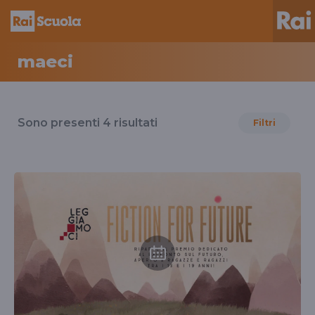
maeci
Risultati
per
Sono presenti
4
risultati
Filtri
il
tag
maeci