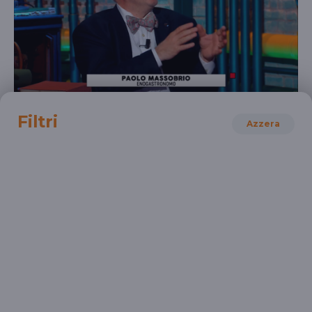
SCIENZE
Filtri
Azzera
Paolo Massobrio a #Maestri
Il vino non è più quello di una volta?
UNIVERSITÀ
SCUOLA SECONDARIA 2°