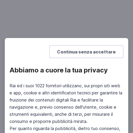
Guido Tonelli a #Maestri
Il Bosone di Higgs: caccia al fantasma della materia
UNIVERSITÀ
SCUOLA SECONDARIA 2°
Mostra di più
Continua senza accettare
Abbiamo a cuore la tua privacy
Rai ed i suoi 1022 fornitori utilizzano, sui propri siti web
e app, cookie e altri identificatori tecnici per garantire la
fruizione dei contenuti digitali Rai e facilitare la
navigazione e, previo consenso dell'utente, cookie e
strumenti equivalenti, anche di terzi, per misurare il
consumo e proporre pubblicità mirata.
Per quanto riguarda la pubblicità, dietro tuo consenso,