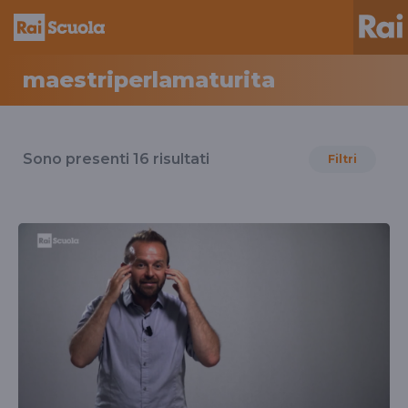
maestriperlamaturita
Risultati
per
Sono presenti
16
risultati
Filtri
il
tag
maestriperlamaturita