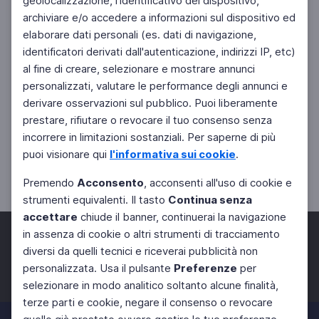
geolocalizzazione, l'identificativo del dispositivo,
archiviare e/o accedere a informazioni sul dispositivo ed
elaborare dati personali (es. dati di navigazione,
identificatori derivati dall'autenticazione, indirizzi IP, etc)
al fine di creare, selezionare e mostrare annunci
personalizzati, valutare le performance degli annunci e
derivare osservazioni sul pubblico. Puoi liberamente
prestare, rifiutare o revocare il tuo consenso senza
incorrere in limitazioni sostanziali. Per saperne di più
puoi visionare qui
l'informativa sui cookie
.
Premendo
Acconsento
, acconsenti all'uso di cookie e
strumenti equivalenti. Il tasto
Continua senza
accettare
chiude il banner, continuerai la navigazione
in assenza di cookie o altri strumenti di tracciamento
diversi da quelli tecnici e riceverai pubblicità non
personalizzata. Usa il pulsante
Preferenze
per
Facebook
Twitter
Instagram
selezionare in modo analitico soltanto alcune finalità,
terze parti e cookie, negare il consenso o revocare