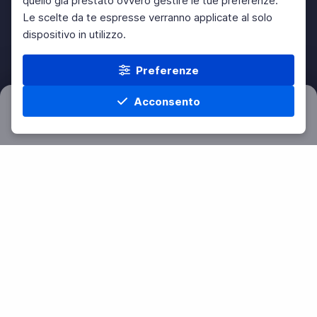
quello già prestato ovvero gestire le tue preferenze.
Le scelte da te espresse verranno applicate al solo
dispositivo in utilizzo.
Preferenze
Acconsento
Filtri
Azzera
Home
Materie
Cerca
Menu