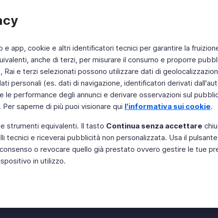
acy
b e app, cookie e altri identificatori tecnici per garantire la fruizion
ivalenti, anche di terzi, per misurare il consumo e proporre pubbli
Rai e terzi selezionati possono utilizzare dati di geolocalizzazione,
 personali (es. dati di navigazione, identificatori derivati dall'auten
e le performance degli annunci e derivare osservazioni sul pubblico
. Per saperne di più puoi visionare qui
l'informativa sui cookie
.
 e strumenti equivalenti. Il tasto
Continua senza accettare
chiu
li tecnici e riceverai pubblicità non personalizzata. Usa il pulsant
Instagram
 il consenso o revocare quello già prestato ovvero gestire le tue p
positivo in utilizzo.