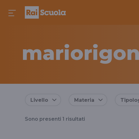
mariorigon
Risultati
Livello
Materia
Tipolo
per
Sono presenti
1
risultati
il