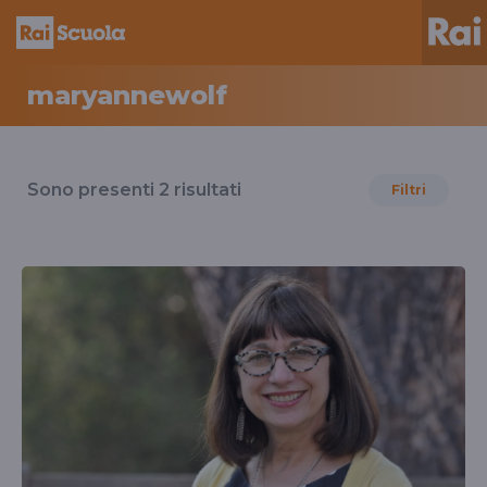
maryannewolf
Risultati
per
Sono presenti
2
risultati
Filtri
il
tag
maryannewolf