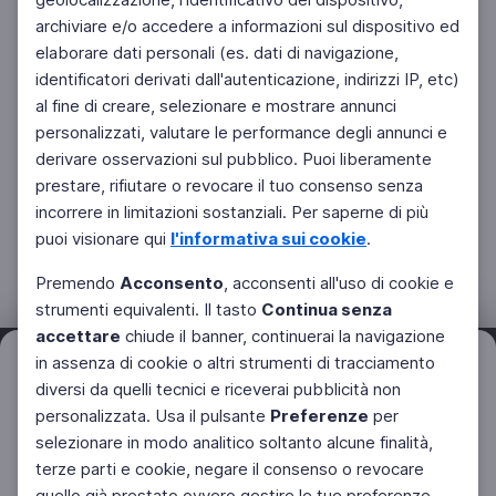
archiviare e/o accedere a informazioni sul dispositivo ed
elaborare dati personali (es. dati di navigazione,
identificatori derivati dall'autenticazione, indirizzi IP, etc)
al fine di creare, selezionare e mostrare annunci
personalizzati, valutare le performance degli annunci e
derivare osservazioni sul pubblico. Puoi liberamente
prestare, rifiutare o revocare il tuo consenso senza
incorrere in limitazioni sostanziali. Per saperne di più
puoi visionare qui
l'informativa sui cookie
.
Premendo
Acconsento
, acconsenti all'uso di cookie e
strumenti equivalenti. Il tasto
Continua senza
accettare
chiude il banner, continuerai la navigazione
in assenza di cookie o altri strumenti di tracciamento
Filtri
Azzera
diversi da quelli tecnici e riceverai pubblicità non
personalizzata. Usa il pulsante
Preferenze
per
Facebook
Twitter
Instagram
selezionare in modo analitico soltanto alcune finalità,
terze parti e cookie, negare il consenso o revocare
quello già prestato ovvero gestire le tue preferenze.