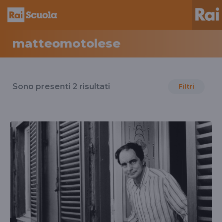
matteomotolese
Risultati
per
Sono presenti
2
risultati
Filtri
il
tag
matteomotolese