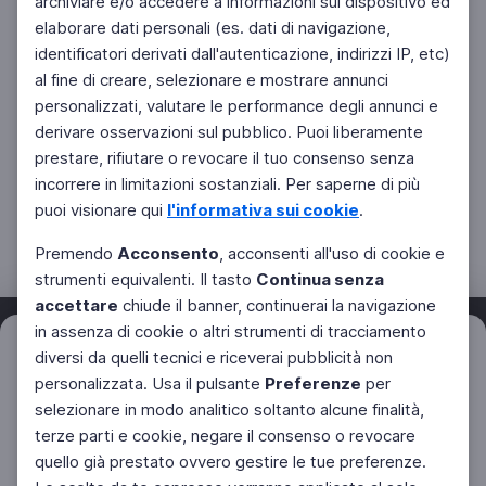
archiviare e/o accedere a informazioni sul dispositivo ed
elaborare dati personali (es. dati di navigazione,
identificatori derivati dall'autenticazione, indirizzi IP, etc)
al fine di creare, selezionare e mostrare annunci
personalizzati, valutare le performance degli annunci e
derivare osservazioni sul pubblico. Puoi liberamente
prestare, rifiutare o revocare il tuo consenso senza
incorrere in limitazioni sostanziali. Per saperne di più
puoi visionare qui
l'informativa sui cookie
.
Premendo
Acconsento
, acconsenti all'uso di cookie e
strumenti equivalenti. Il tasto
Continua senza
accettare
chiude il banner, continuerai la navigazione
in assenza di cookie o altri strumenti di tracciamento
Filtri
diversi da quelli tecnici e riceverai pubblicità non
Azzera
personalizzata. Usa il pulsante
Preferenze
per
Facebook
Twitter
Instagram
selezionare in modo analitico soltanto alcune finalità,
terze parti e cookie, negare il consenso o revocare
quello già prestato ovvero gestire le tue preferenze.