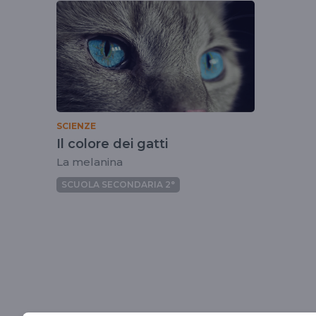
tag
melanina
SCIENZE
Il colore dei gatti
La melanina
SCUOLA SECONDARIA 2°