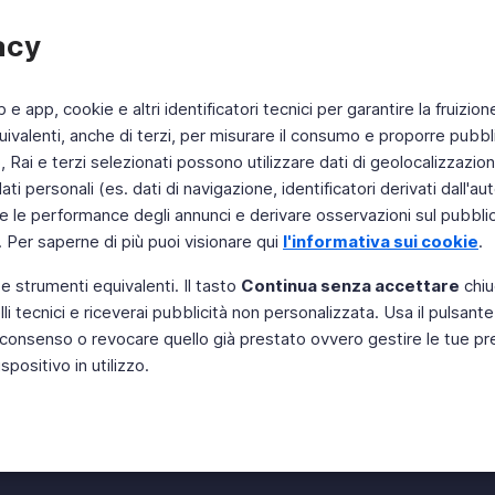
acy
b e app, cookie e altri identificatori tecnici per garantire la fruizion
ivalenti, anche di terzi, per misurare il consumo e proporre pubbli
Rai e terzi selezionati possono utilizzare dati di geolocalizzazione,
 personali (es. dati di navigazione, identificatori derivati dall'auten
e le performance degli annunci e derivare osservazioni sul pubblico
. Per saperne di più puoi visionare qui
l'informativa sui cookie
.
 e strumenti equivalenti. Il tasto
Continua senza accettare
chiu
li tecnici e riceverai pubblicità non personalizzata. Usa il pulsant
Instagram
 il consenso o revocare quello già prestato ovvero gestire le tue p
positivo in utilizzo.