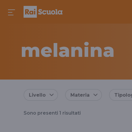
melanina
Risultati
Livello
Materia
Tipolo
per
Sono presenti
1
risultati
il