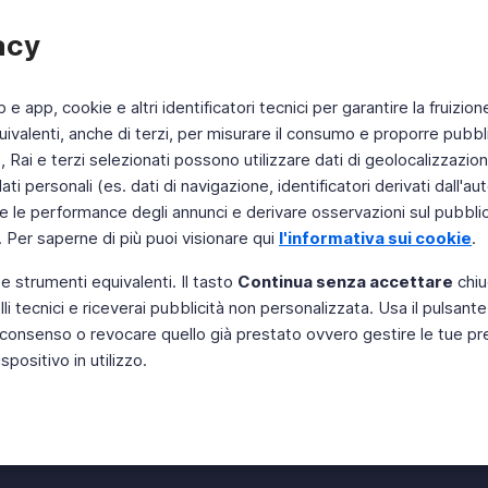
acy
b e app, cookie e altri identificatori tecnici per garantire la fruizion
ivalenti, anche di terzi, per misurare il consumo e proporre pubbli
Rai e terzi selezionati possono utilizzare dati di geolocalizzazione,
 personali (es. dati di navigazione, identificatori derivati dall'auten
e le performance degli annunci e derivare osservazioni sul pubblico
. Per saperne di più puoi visionare qui
l'informativa sui cookie
.
 e strumenti equivalenti. Il tasto
Continua senza accettare
chiu
li tecnici e riceverai pubblicità non personalizzata. Usa il pulsant
Instagram
 il consenso o revocare quello già prestato ovvero gestire le tue p
positivo in utilizzo.