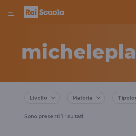
michelepla
Risultati
Livello
Materia
Tipolo
per
Sono presenti
1
risultati
il