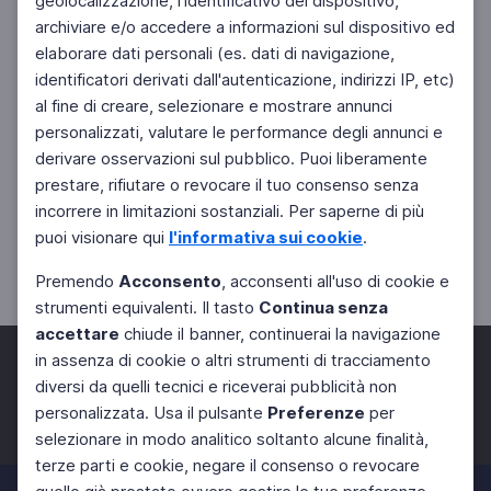
geolocalizzazione, l'identificativo del dispositivo,
archiviare e/o accedere a informazioni sul dispositivo ed
elaborare dati personali (es. dati di navigazione,
identificatori derivati dall'autenticazione, indirizzi IP, etc)
al fine di creare, selezionare e mostrare annunci
personalizzati, valutare le performance degli annunci e
derivare osservazioni sul pubblico. Puoi liberamente
prestare, rifiutare o revocare il tuo consenso senza
incorrere in limitazioni sostanziali. Per saperne di più
puoi visionare qui
l'informativa sui cookie
.
Premendo
Acconsento
, acconsenti all'uso di cookie e
strumenti equivalenti. Il tasto
Continua senza
accettare
chiude il banner, continuerai la navigazione
in assenza di cookie o altri strumenti di tracciamento
diversi da quelli tecnici e riceverai pubblicità non
personalizzata. Usa il pulsante
Preferenze
per
Facebook
Twitter
Instagram
selezionare in modo analitico soltanto alcune finalità,
terze parti e cookie, negare il consenso o revocare