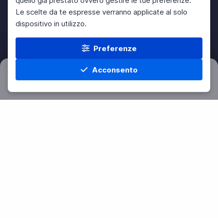
quello già prestato ovvero gestire le tue preferenze.
Le scelte da te espresse verranno applicate al solo
dispositivo in utilizzo.
Preferenze
Acconsento
Filtri
Azzera
Home
Materie
Cerca
Menu