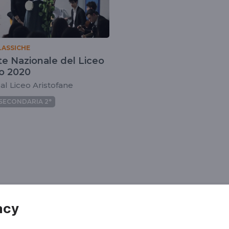
LASSICHE
te Nazionale del Liceo
Classico 2020
i al Liceo Aristofane
SECONDARIA 2°
acy