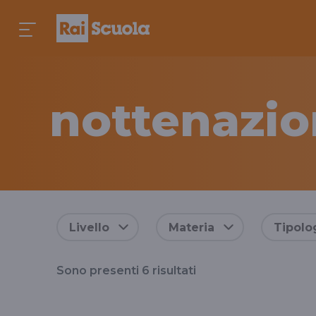
nottenazio
Risultati
Livello
Materia
Tipolo
per
Sono presenti
6
risultati
il