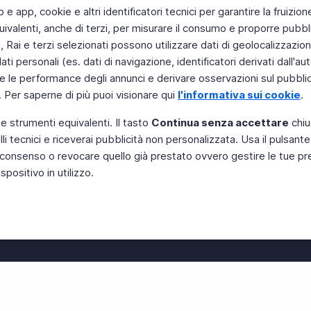
b e app, cookie e altri identificatori tecnici per garantire la fruizion
ivalenti, anche di terzi, per misurare il consumo e proporre pubbli
Rai e terzi selezionati possono utilizzare dati di geolocalizzazione,
 personali (es. dati di navigazione, identificatori derivati dall'auten
e le performance degli annunci e derivare osservazioni sul pubblico
. Per saperne di più puoi visionare qui
l'informativa sui cookie
.
 e strumenti equivalenti. Il tasto
Continua senza accettare
chiu
li tecnici e riceverai pubblicità non personalizzata. Usa il pulsant
Instagram
 il consenso o revocare quello già prestato ovvero gestire le tue p
positivo in utilizzo.