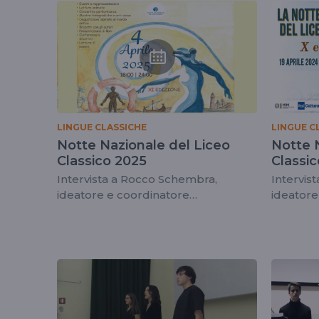
tag
nottenazionaledel
LINGUE CLASSICHE
LINGUE C
Notte Nazionale del Liceo
Notte 
Classico 2025
Classi
Intervista a Rocco Schembra,
Intervis
ideatore e coordinatore
ideatore
dell'iniziativa
dell'inizi