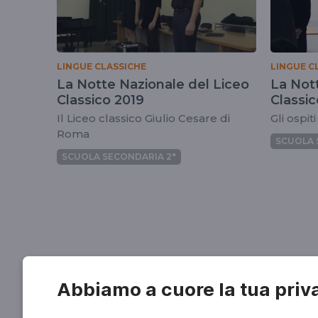
LINGUE CLASSICHE
LINGUE C
La Notte Nazionale del Liceo
La Not
Classico 2019
Il Liceo classico Giulio Cesare di
Gli ospit
Roma
SCUOLA 
SCUOLA SECONDARIA 2°
Abbiamo a cuore la tua priv