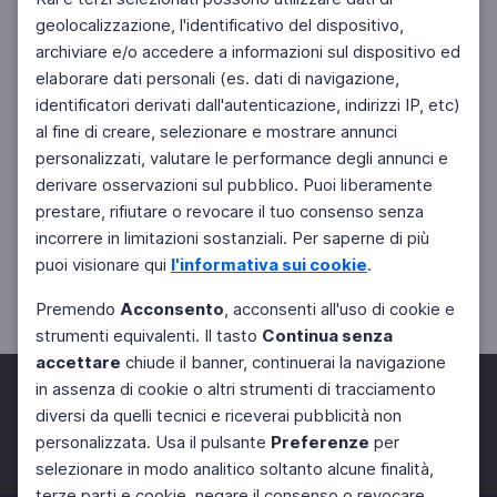
geolocalizzazione, l'identificativo del dispositivo,
archiviare e/o accedere a informazioni sul dispositivo ed
elaborare dati personali (es. dati di navigazione,
identificatori derivati dall'autenticazione, indirizzi IP, etc)
al fine di creare, selezionare e mostrare annunci
personalizzati, valutare le performance degli annunci e
derivare osservazioni sul pubblico. Puoi liberamente
prestare, rifiutare o revocare il tuo consenso senza
incorrere in limitazioni sostanziali. Per saperne di più
puoi visionare qui
l'informativa sui cookie
.
Premendo
Acconsento
, acconsenti all'uso di cookie e
strumenti equivalenti. Il tasto
Continua senza
accettare
chiude il banner, continuerai la navigazione
in assenza di cookie o altri strumenti di tracciamento
diversi da quelli tecnici e riceverai pubblicità non
personalizzata. Usa il pulsante
Preferenze
per
Facebook
Twitter
Instagram
selezionare in modo analitico soltanto alcune finalità,
terze parti e cookie, negare il consenso o revocare