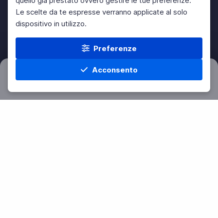
quello già prestato ovvero gestire le tue preferenze.
Le scelte da te espresse verranno applicate al solo
dispositivo in utilizzo.
Preferenze
Acconsento
Filtri
Azzera
Home
Materie
Cerca
Menu