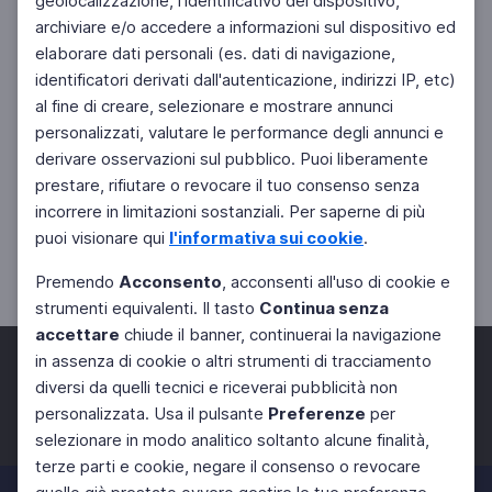
geolocalizzazione, l'identificativo del dispositivo,
archiviare e/o accedere a informazioni sul dispositivo ed
elaborare dati personali (es. dati di navigazione,
identificatori derivati dall'autenticazione, indirizzi IP, etc)
al fine di creare, selezionare e mostrare annunci
personalizzati, valutare le performance degli annunci e
derivare osservazioni sul pubblico. Puoi liberamente
prestare, rifiutare o revocare il tuo consenso senza
incorrere in limitazioni sostanziali. Per saperne di più
puoi visionare qui
l'informativa sui cookie
.
Premendo
Acconsento
, acconsenti all'uso di cookie e
strumenti equivalenti. Il tasto
Continua senza
accettare
chiude il banner, continuerai la navigazione
in assenza di cookie o altri strumenti di tracciamento
diversi da quelli tecnici e riceverai pubblicità non
personalizzata. Usa il pulsante
Preferenze
per
Facebook
Twitter
Instagram
selezionare in modo analitico soltanto alcune finalità,
terze parti e cookie, negare il consenso o revocare