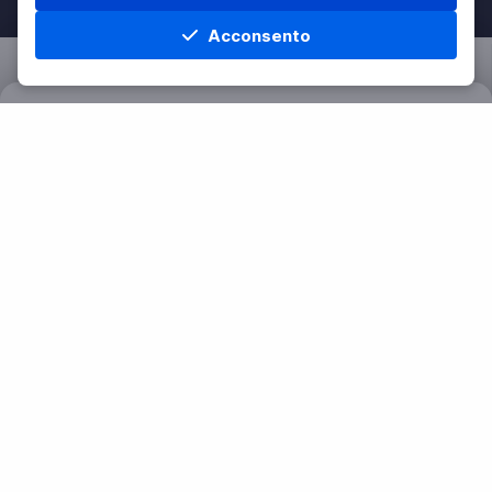
Acconsento
Home
Materie
Cerca
Menu
Filtri
Azzera