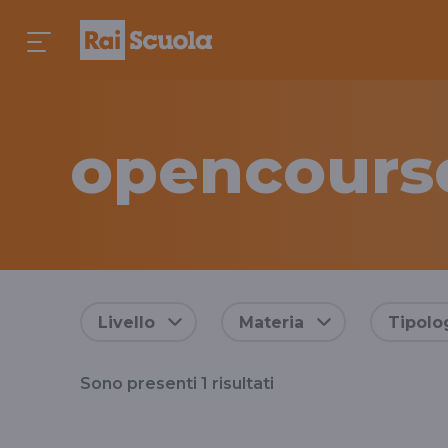
opencours
Risultati
Livello
Materia
Tipolo
per
Sono presenti
1
risultati
il