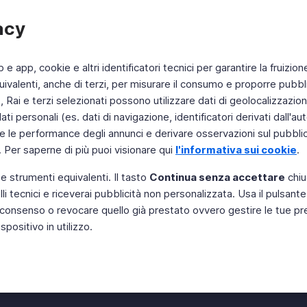
acy
b e app, cookie e altri identificatori tecnici per garantire la fruizion
ivalenti, anche di terzi, per misurare il consumo e proporre pubbli
Rai e terzi selezionati possono utilizzare dati di geolocalizzazione,
 personali (es. dati di navigazione, identificatori derivati dall'auten
e le performance degli annunci e derivare osservazioni sul pubblico
. Per saperne di più puoi visionare qui
l'informativa sui cookie
.
 e strumenti equivalenti. Il tasto
Continua senza accettare
chiu
li tecnici e riceverai pubblicità non personalizzata. Usa il pulsant
Instagram
 il consenso o revocare quello già prestato ovvero gestire le tue p
positivo in utilizzo.