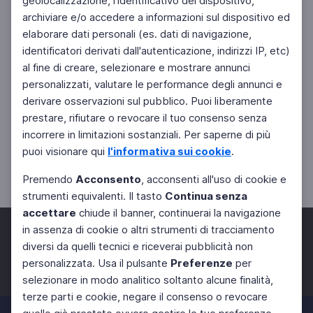
geolocalizzazione, l'identificativo del dispositivo,
archiviare e/o accedere a informazioni sul dispositivo ed
elaborare dati personali (es. dati di navigazione,
identificatori derivati dall'autenticazione, indirizzi IP, etc)
al fine di creare, selezionare e mostrare annunci
personalizzati, valutare le performance degli annunci e
derivare osservazioni sul pubblico. Puoi liberamente
prestare, rifiutare o revocare il tuo consenso senza
incorrere in limitazioni sostanziali. Per saperne di più
puoi visionare qui
l'informativa sui cookie
.
Premendo
Acconsento
, acconsenti all'uso di cookie e
strumenti equivalenti. Il tasto
Continua senza
accettare
chiude il banner, continuerai la navigazione
in assenza di cookie o altri strumenti di tracciamento
diversi da quelli tecnici e riceverai pubblicità non
personalizzata. Usa il pulsante
Preferenze
per
Facebook
Twitter
Instagram
selezionare in modo analitico soltanto alcune finalità,
terze parti e cookie, negare il consenso o revocare