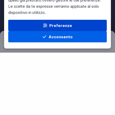
quello già prestato ovvero gestire le tue preferenze.
Le scelte da te espresse verranno applicate al solo
dispositivo in utilizzo.
Preferenze
Acconsento
Filtri
Azzera
Home
Materie
Cerca
Menu