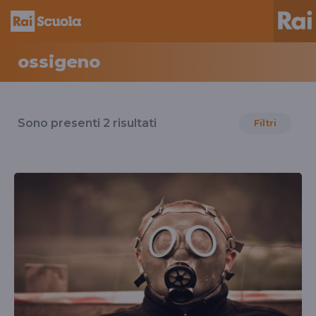
ossigeno
Risultati
per
Sono presenti
2
risultati
Filtri
il
tag
ossigeno