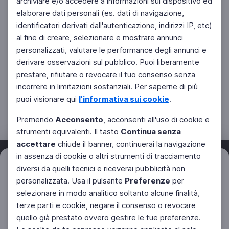
archiviare e/o accedere a informazioni sul dispositivo ed
elaborare dati personali (es. dati di navigazione,
identificatori derivati dall'autenticazione, indirizzi IP, etc)
al fine di creare, selezionare e mostrare annunci
personalizzati, valutare le performance degli annunci e
derivare osservazioni sul pubblico. Puoi liberamente
prestare, rifiutare o revocare il tuo consenso senza
incorrere in limitazioni sostanziali. Per saperne di più
puoi visionare qui
l'informativa sui cookie
.
Premendo
Acconsento
, acconsenti all'uso di cookie e
strumenti equivalenti. Il tasto
Continua senza
accettare
chiude il banner, continuerai la navigazione
in assenza di cookie o altri strumenti di tracciamento
Filtri
diversi da quelli tecnici e riceverai pubblicità non
Azzera
personalizzata. Usa il pulsante
Preferenze
per
Facebook
Twitter
Instagram
selezionare in modo analitico soltanto alcune finalità,
terze parti e cookie, negare il consenso o revocare
quello già prestato ovvero gestire le tue preferenze.