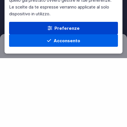
quello già prestato ovvero gestire le tue preferenze.
Le scelte da te espresse verranno applicate al solo
dispositivo in utilizzo.
Preferenze
Acconsento
Filtri
Azzera
Home
Materie
Cerca
Menu