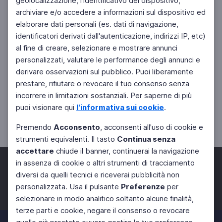
geolocalizzazione, l'identificativo del dispositivo,
archiviare e/o accedere a informazioni sul dispositivo ed
elaborare dati personali (es. dati di navigazione,
identificatori derivati dall'autenticazione, indirizzi IP, etc)
al fine di creare, selezionare e mostrare annunci
personalizzati, valutare le performance degli annunci e
derivare osservazioni sul pubblico. Puoi liberamente
prestare, rifiutare o revocare il tuo consenso senza
incorrere in limitazioni sostanziali. Per saperne di più
puoi visionare qui
l'informativa sui cookie
.
Premendo
Acconsento
, acconsenti all'uso di cookie e
strumenti equivalenti. Il tasto
Continua senza
accettare
chiude il banner, continuerai la navigazione
in assenza di cookie o altri strumenti di tracciamento
diversi da quelli tecnici e riceverai pubblicità non
personalizzata. Usa il pulsante
Preferenze
per
Facebook
Twitter
Instagram
selezionare in modo analitico soltanto alcune finalità,
terze parti e cookie, negare il consenso o revocare