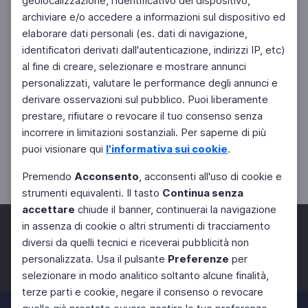
geolocalizzazione, l'identificativo del dispositivo,
archiviare e/o accedere a informazioni sul dispositivo ed
elaborare dati personali (es. dati di navigazione,
identificatori derivati dall'autenticazione, indirizzi IP, etc)
al fine di creare, selezionare e mostrare annunci
personalizzati, valutare le performance degli annunci e
derivare osservazioni sul pubblico. Puoi liberamente
prestare, rifiutare o revocare il tuo consenso senza
incorrere in limitazioni sostanziali. Per saperne di più
puoi visionare qui
l'informativa sui cookie
.
Premendo
Acconsento
, acconsenti all'uso di cookie e
strumenti equivalenti. Il tasto
Continua senza
accettare
chiude il banner, continuerai la navigazione
in assenza di cookie o altri strumenti di tracciamento
diversi da quelli tecnici e riceverai pubblicità non
personalizzata. Usa il pulsante
Preferenze
per
Facebook
Twitter
Instagram
selezionare in modo analitico soltanto alcune finalità,
terze parti e cookie, negare il consenso o revocare