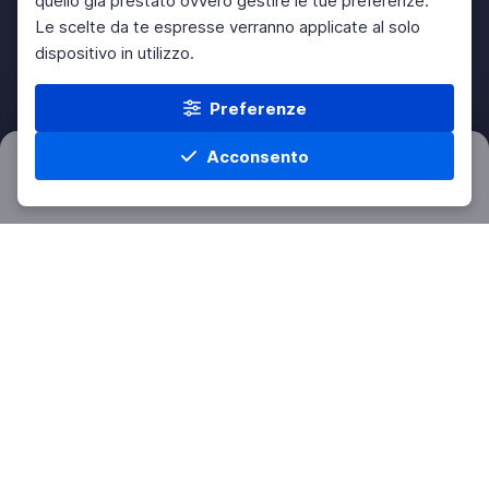
quello già prestato ovvero gestire le tue preferenze.
Le scelte da te espresse verranno applicate al solo
dispositivo in utilizzo.
Preferenze
Acconsento
Filtri
Azzera
Home
Materie
Cerca
Menu