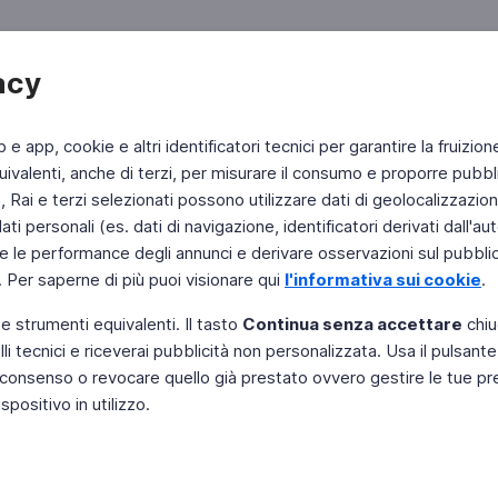
acy
b e app, cookie e altri identificatori tecnici per garantire la fruizion
ivalenti, anche di terzi, per misurare il consumo e proporre pubbli
Rai e terzi selezionati possono utilizzare dati di geolocalizzazione,
 personali (es. dati di navigazione, identificatori derivati dall'auten
e le performance degli annunci e derivare osservazioni sul pubblico
. Per saperne di più puoi visionare qui
l'informativa sui cookie
.
 e strumenti equivalenti. Il tasto
Continua senza accettare
chiu
li tecnici e riceverai pubblicità non personalizzata. Usa il pulsant
Instagram
 il consenso o revocare quello già prestato ovvero gestire le tue p
positivo in utilizzo.