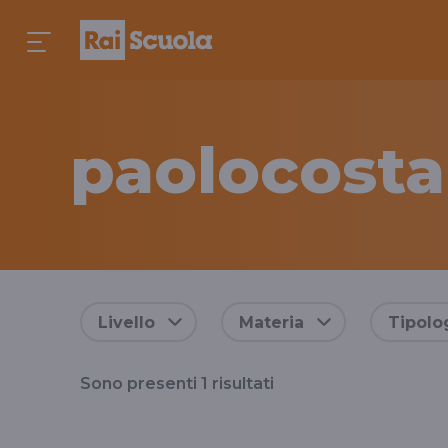
paolocosta
Risultati
Livello
Materia
Tipolo
per
Sono presenti
1
risultati
il