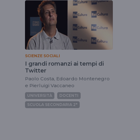
tag
paolocosta
SCIENZE SOCIALI
I grandi romanzi ai tempi di
Twitter
Paolo Costa, Edoardo Montenegro
e Pierluigi Vaccaneo
UNIVERSITÀ
DOCENTI
SCUOLA SECONDARIA 2°