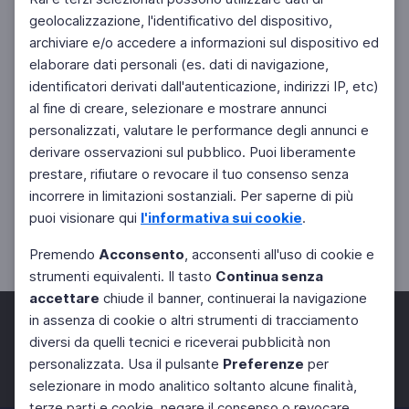
geolocalizzazione, l'identificativo del dispositivo,
archiviare e/o accedere a informazioni sul dispositivo ed
elaborare dati personali (es. dati di navigazione,
identificatori derivati dall'autenticazione, indirizzi IP, etc)
al fine di creare, selezionare e mostrare annunci
personalizzati, valutare le performance degli annunci e
derivare osservazioni sul pubblico. Puoi liberamente
prestare, rifiutare o revocare il tuo consenso senza
incorrere in limitazioni sostanziali. Per saperne di più
puoi visionare qui
l'informativa sui cookie
.
Premendo
Acconsento
, acconsenti all'uso di cookie e
strumenti equivalenti. Il tasto
Continua senza
accettare
chiude il banner, continuerai la navigazione
in assenza di cookie o altri strumenti di tracciamento
diversi da quelli tecnici e riceverai pubblicità non
personalizzata. Usa il pulsante
Preferenze
per
Facebook
Twitter
Instagram
selezionare in modo analitico soltanto alcune finalità,
terze parti e cookie, negare il consenso o revocare