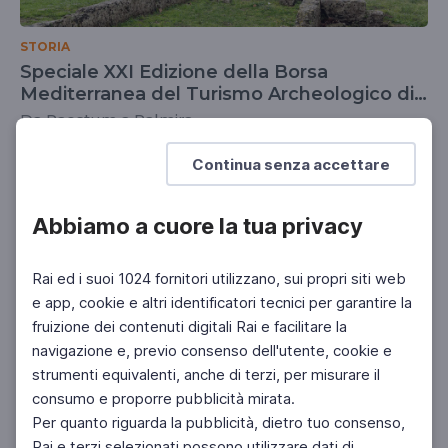
STORIA
Speciale XXI Edizione della Borsa
Mediterranea del Turismo Archeologico di
Paestum
Da Paestum a Palmira
SCUOLA SECONDARIA 2°
SCUOLA SECONDARIA 1°
Continua senza accettare
Abbiamo a cuore la tua privacy
Rai ed i suoi 1024 fornitori utilizzano, sui propri siti web
e app, cookie e altri identificatori tecnici per garantire la
fruizione dei contenuti digitali Rai e facilitare la
navigazione e, previo consenso dell'utente, cookie e
strumenti equivalenti, anche di terzi, per misurare il
consumo e proporre pubblicità mirata.
Per quanto riguarda la pubblicità, dietro tuo consenso,
Rai e terzi selezionati possono utilizzare dati di